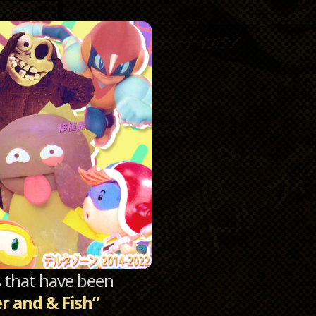
Catego
Archi
sts that have been
er and & Fish”