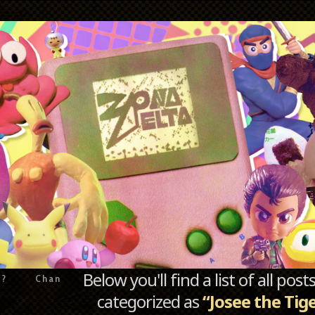
Below you'll find a list of all po
e?
Chan
categorized as
“Josee the Tig