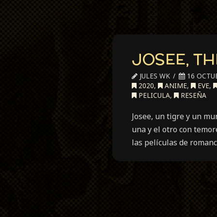
JOSEE, THE
JULES WK
16 OCTUB
2020
,
ANIME
,
EVE
,
PELICULA
,
RESEÑA
Josee, un tigre y un mu
una y el otro con temo
las películas de roman