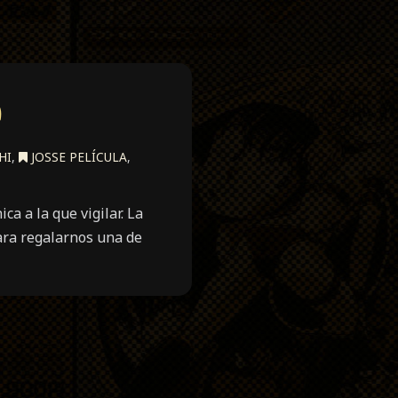
a
HI
,
JOSSE PELÍCULA
,
a a la que vigilar. La
ara regalarnos una de