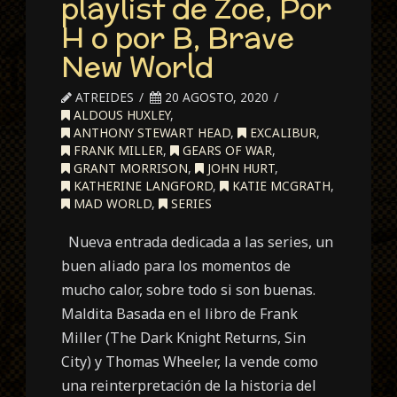
playlist de Zoe, Por
H o por B, Brave
New World
ATREIDES
20 AGOSTO, 2020
ALDOUS HUXLEY
,
ANTHONY STEWART HEAD
,
EXCALIBUR
,
FRANK MILLER
,
GEARS OF WAR
,
GRANT MORRISON
,
JOHN HURT
,
KATHERINE LANGFORD
,
KATIE MCGRATH
,
MAD WORLD
,
SERIES
Nueva entrada dedicada a las series, un
buen aliado para los momentos de
mucho calor, sobre todo si son buenas.
Maldita Basada en el libro de Frank
Miller (The Dark Knight Returns, Sin
City) y Thomas Wheeler, la vende como
una reinterpretación de la historia del