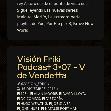
rey Arturo desde el punto de vista de …
Sigue leyendo
Las nuevas series:
Maldita, Merlín, La extraordinaria
playlist de Zoe, Por H o por B, Brave New
World
Visión Friki
Podcast 3×07 – V
de Vendetta
@VISION_FRIKI
16 DICIEMBRE, 2016
1984
,
ALAN MOORE
,
DAVID LLOYD
,
DC COMICS
,
DISTOPÍA
,
HUGO WEAVING
,
JOE SILVER
,
JOHN HURT
,
NATALIE PORTMAN
,