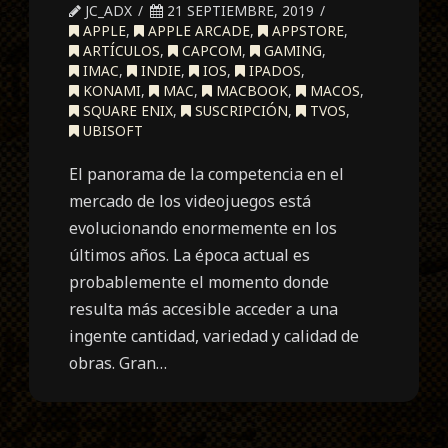
JC_ADX
21 SEPTIEMBRE, 2019
APPLE
,
APPLE ARCADE
,
APPSTORE
,
ARTÍCULOS
,
CAPCOM
,
GAMING
,
IMAC
,
INDIE
,
IOS
,
IPADOS
,
KONAMI
,
MAC
,
MACBOOK
,
MACOS
,
SQUARE ENIX
,
SUSCRIPCIÓN
,
TVOS
,
UBISOFT
El panorama de la competencia en el
mercado de los videojuegos está
evolucionando enormemente en los
últimos años. La época actual es
probablemente el momento donde
resulta más accesible acceder a una
ingente cantidad, variedad y calidad de
obras. Gran…