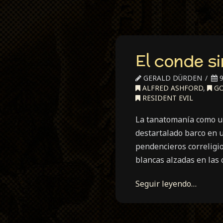
El conde si
GERALD DÜRDEN
9
ALFRED ASHFORD
,
GO
RESIDENT EVIL
La tanatomanía como una
destartalado barco en 
pendencieros correligio
blancas alzadas en las
Seguir leyendo…