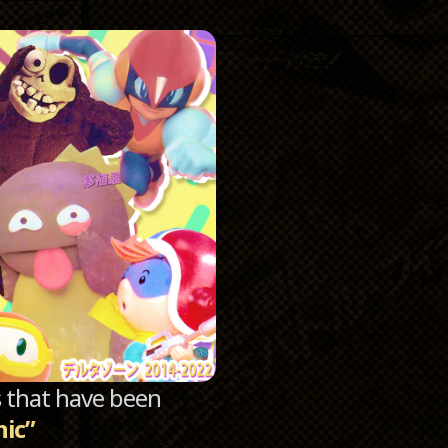
Catego
Archi
sts that have been
hic”