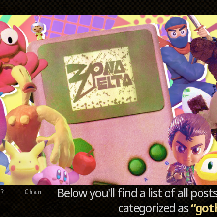
Below you'll find a list of all po
e?
Chan
categorized as
“got