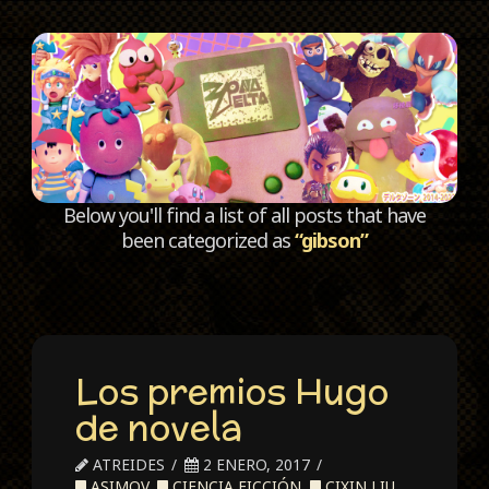
C
Below you'll find a list of all posts that have
been categorized as
“gibson”
Los premios Hugo
de novela
ATREIDES
2 ENERO, 2017
ASIMOV
,
CIENCIA FICCIÓN
,
CIXIN LIU
,