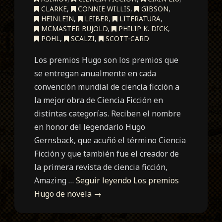
CLARKE
,
CONNIE WILLIS
,
GIBSON
,
HEINLEIN
,
LEIBER
,
LITERATURA
,
MCMASTER BUJOLD
,
PHILIP K. DICK
,
POHL
,
SCALZI
,
SCOTT-CARD
Los premios Hugo son los premios que
se entregan anualmente en cada
convención mundial de ciencia ficción a
la mejor obra de Ciencia Ficción en
distintas categorías. Reciben el nombre
en honor del legendario Hugo
Gernsback, que acuñó el término Ciencia
Ficción y que también fue el creador de
la primera revista de ciencia ficción,
Amazing …
Seguir leyendo
Los premios
Hugo de novela
→