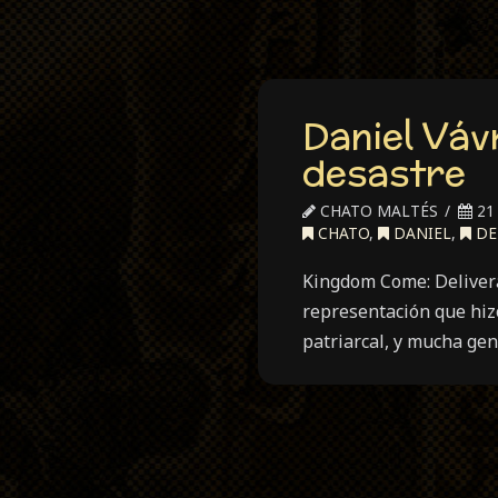
Daniel Váv
desastre
CHATO MALTÉS
21
CHATO
,
DANIEL
,
DE
Kingdom Come: Delivera
representación que hiz
patriarcal, y mucha gen