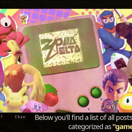
Below you'll find a list of all po
e?
Chan
categorized as
“game