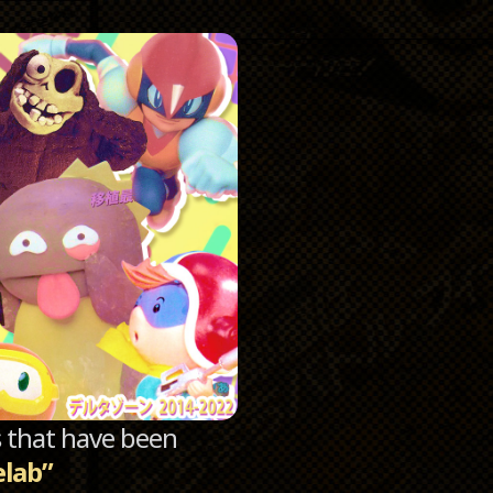
Catego
Archi
sts that have been
lab”