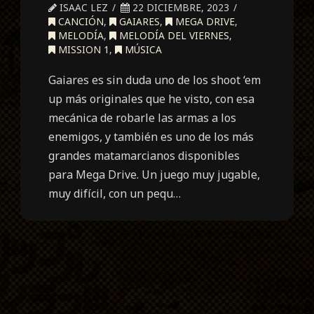
ISAAC LEZ
22 DICIEMBRE, 2023
CANCIÓN
,
GAIARES
,
MEGA DRIVE
,
MELODÍA
,
MELODÍA DEL VIERNES
,
MISSION 1
,
MÚSICA
Gaiares es sin duda uno de los shoot ‘em
up más originales que he visto, con esa
mecánica de robarle las armas a los
enemigos, y también es uno de los más
grandes matamarcianos disponibles
para Mega Drive. Un juego muy jugable,
muy difícil, con un pequ…