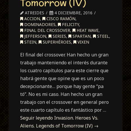
Tomorrow (IV)
ATREIDES
4 DICIEMBRE, 2016
ACCION
,
CISCO RAMÓN
,
DOMINADORES
,
FELICITY
,
FINAL DEL CROSSOVER
,
HEAT WAVE
,
JEFFERSON
,
SERIES
,
SPARTAN
,
STEEL
,
STEIN
,
SUPERHÉROES
,
VIXEN
El final del crossover. Han hecho un gran
trabajo manteniendo el interés durante
los cuatro capítulos para este cierre que
habrá gente que opine que es un poco
decepcionante… porque hay gente “pa
tó”. No es mi caso. Han hecho un gran
trabajo con el crossover en general pero
este cuarto capítulo es fantástico por …
Seguir leyendo
Invasion. Heroes Vs.
Aliens. Legends of Tomorrow (IV)
→