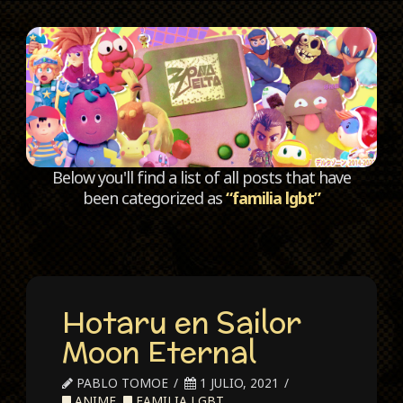
C
Below you'll find a list of all posts that have
been categorized as
“familia lgbt”
Hotaru en Sailor
Moon Eternal
PABLO TOMOE
1 JULIO, 2021
ANIME
,
FAMILIA LGBT
,