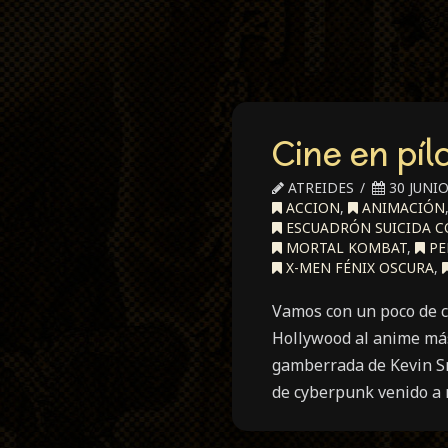
Cine en pí
ATREIDES
30 JUNIO
ACCION
,
ANIMACIÓN
ESCUADRÓN SUICIDA C
MORTAL KOMBAT
,
PE
X-MEN FÉNIX OSCURA
,
Vamos con un poco de c
Hollywood al anime más
gamberrada de Kevin Sm
de cyberpunk venido a