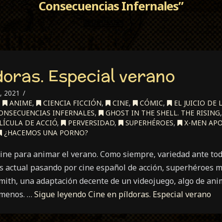
Consecuencias Infernales”
ldoras. Especial verano
, 2021
,
ANIME
,
CIENCIA FICCIÓN
,
CINE
,
CÓMIC
,
EL JUICIO DE 
ONSECUENCIAS INFERNALES
,
GHOST IN THE SHELL. THE RISING
LÍCULA DE ACCIÓ
,
PERVERSIDAD
,
SUPERHÉROES
,
X-MEN APO
¿HACEMOS UNA PORNO?
ine para animar el verano. Como siempre, variedad ante todo
 actual pasando por cine español de acción, superhéroes 
ith, una adaptación decente de un videojuego, algo de ani
 menos. …
Sigue leyendo
Cine en píldoras. Especial verano