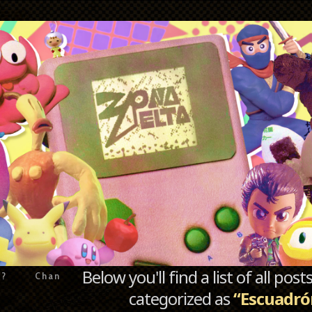
Below you'll find a list of all po
e?
Chan
categorized as
“Escuadró