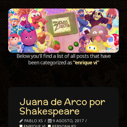
C
Below you'll find a list of all posts that have
been categorized as
“enrique vi”
Juana de Arco por
Shakespeare
PABLO XS
9 AGOSTO, 2017
ENRIQUE VI
,
PERSONAJES