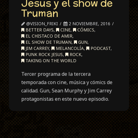
Jesus y el show de
Truman
@VISION_FRIKI
2 NOVIEMBRE, 2016
BETTER DAYS
,
CINE
,
CÓMICS
,
EL CHISTACO DE AMIR
,
EL SHOW DE TRUMAN
,
GUN
,
JIM CARREY
,
MELANCOLÍA
,
PODCAST
,
PUNK ROCK JESUS
,
ROCK
,
TAKING ON THE WORLD
Tercer programa de la tercera
temporada con cine, música y cómics de
calidad. Gun, Sean Murphy y Jim Carrey
protagonistas en este nuevo episodio.