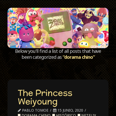
C
Below you'll find a list of all posts that have
been categorized as
“dorama chino”
The Princess
Weiyoung
PABLO TOMOE
15 JUNIO, 2020
DORAMA CHINO
,
HISTÓRICO
,
NETFLIX
,