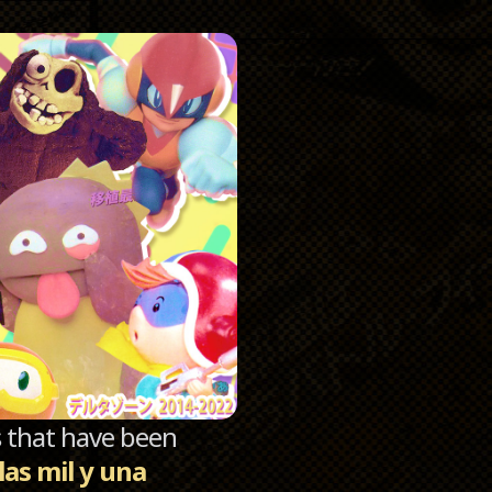
Catego
Archi
sts that have been
as mil y una