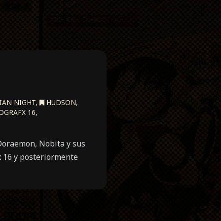
IAN NIGHT
,
HUDSON
,
OGRAFX 16
,
Doraemon, Nobita y sus
x 16 y posteriormente