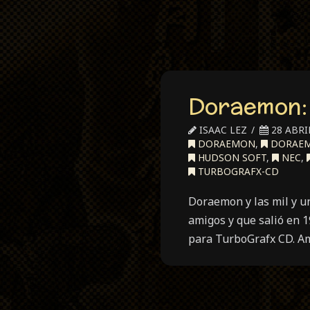
Doraemon: 
ISAAC LEZ
28 ABRIL
DORAEMON
,
DORAEMO
HUDSON SOFT
,
NEC
,
TURBOGRAFX-CD
Doraemon y las mil y u
amigos y que salió en 
para TurboGrafx CD. A