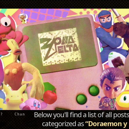
Below you'll find a list of all po
e?
Chan
categorized as
“Doraemon y l