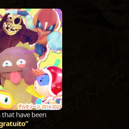
Catego
Archi
sts that have been
gratuito”