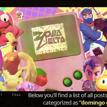
Below you'll find a list of all po
e?
Chan
categorized as
“domingo 