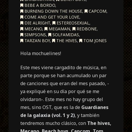
BEBE A BORDO
,
BURNING DOWN THE HOUSE
,
CAPCOM
,
COME AND GET YOUR LOVE
,
DIE ALRIGHT
,
ESTEREOSEXUAL
,
MECANO
,
MEGAMAN
,
REDBONE
,
SIMPSONS
,
SOLFAMIDAS
,
TARZAN BOY
,
THE HIVES
,
TOM JONES
Hola mochuelines!
Este mes viene cargadito de música, en
parte porque se han acumulado un par
de canciones que eran del mes pasado, -
ya expliqué en su día por qué se me
olvidaron-. Este mes no hay grupo del
mes, sino OST, que es la de
Guardianes
de la galaxia (vol. 1 y 2)
, y también
tendremos mucho clásico, con
The hives,
Mecano, Beach boys, Capcom, Tom