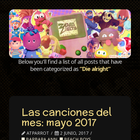
C
Below you'll find a list of all posts that have
been categorized as
“Die alright”
Las canciones del
mes: mayo 2017
ATPARROT
2 JUNIO, 2017
BARBARA ANN
,
BEACH BOYS
,