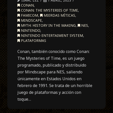
ISAAC LEZ
1 ABRIL, 2023
CONAN
,
CONAN: THE MYSTERIES OF TIME
,
FAMICOM
,
MIERDAS MÍTICAS
,
MINDSCAPE
,
MYTH: HISTORY IN THE MAKING
,
NES
,
NINTENDO
,
NINTENDO ENTERTAIMENT SYSTEM
,
PLATAFORMAS
Conan, también conocido como Conan:
The Mysteries of Time, es un juego
programado, publicado y distribuido
por Mindscape para NES, saliendo
únicamente en Estados Unidos en
febrero de 1991. Se trata de un horrible
juego de plataformas y acción con
toque…