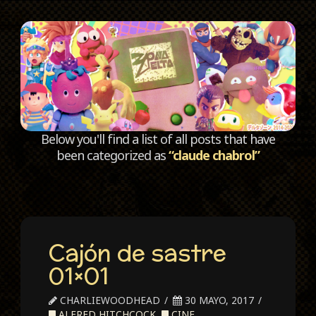
C
Below you'll find a list of all posts that have
been categorized as
“claude chabrol”
Cajón de sastre
01×01
CHARLIEWOODHEAD
30 MAYO, 2017
ALFRED HITCHCOCK
,
CINE
,