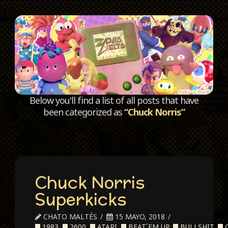
C
Below you'll find a list of all posts that have
been categorized as
“Chuck Norris”
Chuck Norris
Superkicks
CHATO MALTÉS
15 MAYO, 2018
1983
,
2600
,
ATARI
,
BEAT´EM UP
,
BULLSHIT
,
C