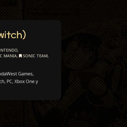
witch)
INTENDO
,
C MANIA
,
SONIC TEAM
,
godaWest Games,
ch, PC, Xbox One y