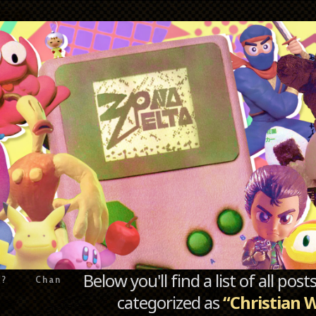
Below you'll find a list of all po
e?
Chan
categorized as
“Christian 