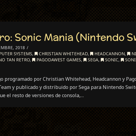
ro: Sonic Mania (Nintendo S
EMBRE, 2018
UTER SYSTEMS
,
CHRISTIAN WHITEHEAD
,
HEADCANNON
,
N
O TAN RETRO
,
PAGODAWEST GAMES
,
SEGA
,
SONIC
,
SONI
go programado por Christian Whitehead, Headcannon y Pa
Team y publicado y distribuido por Sega para Nintendo Swit
que el resto de versiones de consola,…