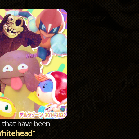
Catego
Archi
sts that have been
Whitehead”