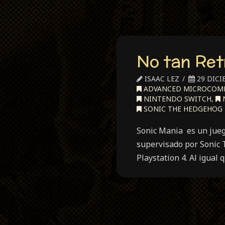
No tan Ret
ISAAC LEZ
29 DICI
ADVANCED MICROCOMP
NINTENDO SWITCH
,
N
SONIC THE HEDGEHOG
Sonic Mania es un jue
supervisado por Sonic 
Playstation 4. Al igual 