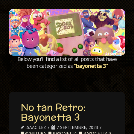
C
Below you'll find a list of all posts that have
been categorized as
“bayonetta 3”
No tan Retro:
Bayonetta 3
ISAAC LEZ
7 SEPTIEMBRE, 2023
AVENTURA
,
BAYONETTA
,
BAYONETTA 3
,