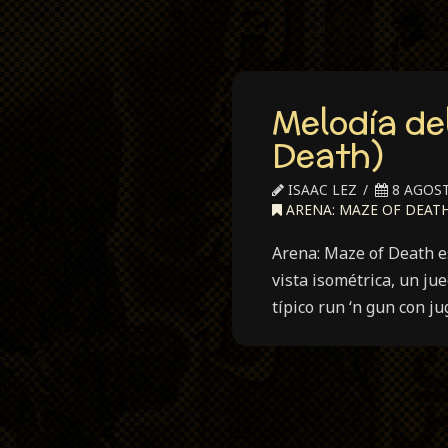
Melodía de
Death)
ISAAC LEZ
8 AGOST
ARENA: MAZE OF DEAT
Arena: Maze of Death e
vista isométrica, un j
típico run ‘n gun con j