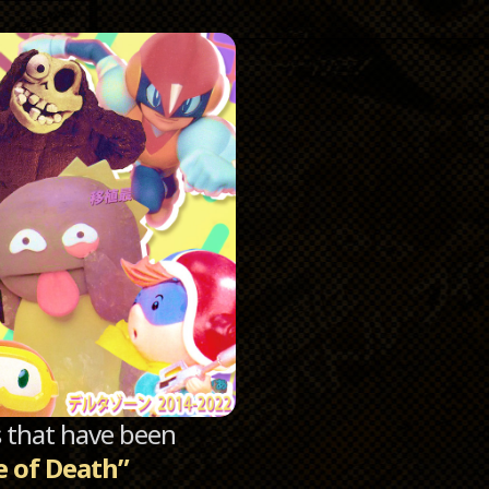
Catego
Archi
sts that have been
e of Death”