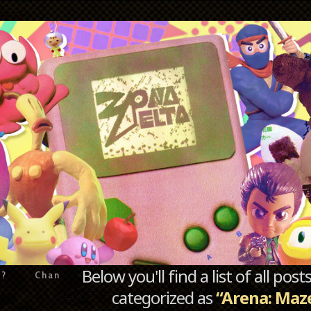
Below you'll find a list of all po
e?
Chan
categorized as
“Arena: Maz