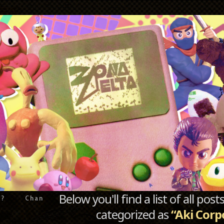
Below you'll find a list of all po
e?
Chan
categorized as
“Aki Corp