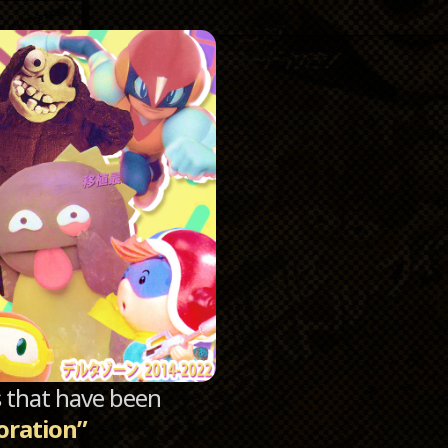
Catego
Archi
sts that have been
oration”