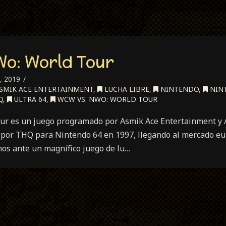
o: World Tour
, 2019
SMIK ACE ENTERTAINMENT
,
LUCHA LIBRE
,
NINTENDO
,
NIN
Q
,
ULTRA 64
,
WCW VS. NWO: WORLD TOUR
r es un juego programado por Asmik Ace Entertainment y A
o por THQ para Nintendo 64 en 1997, llegando al mercado eu
os ante un magnífico juego de lu…