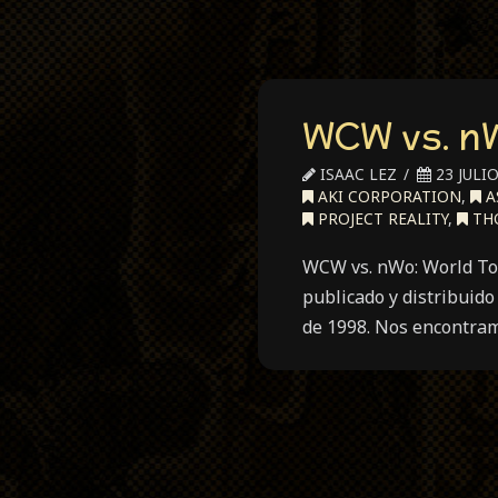
WCW vs. nW
ISAAC LEZ
23 JULIO
AKI CORPORATION
,
A
PROJECT REALITY
,
TH
WCW vs. nWo: World Tou
publicado y distribuid
de 1998. Nos encontram