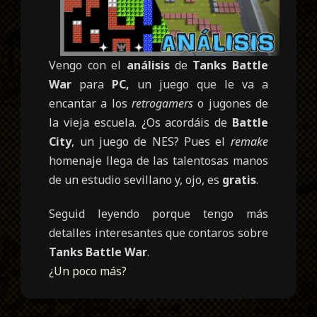
Vengo con el
análisis
de
Tanks Battle
War
para
PC,
un juego que le va a
encantar a los
retrogamers
o jugones de
la vieja escuela. ¿Os acordáis de
Battle
City
, un juego de NES? Pues el
remake
homenaje llega de las talentosas manos
de un estudio sevillano y, ojo, es
gratis
.
Seguid leyendo porque tengo más
detalles interesantes que contaros sobre
Tanks Battle War
.
¿Un poco más?