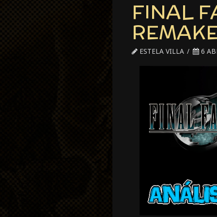
FINAL F
REMAKE 
ESTELA VILLA
6 AB