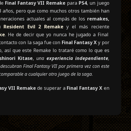
de
Final Fantasy VII Remake
para
PS4
, un juego
23 años, pero que como muchos otros también han
generaciones actuales al compás de los
remakes,
u
Resident Evil 2 Remake
y el más reciente
ke
. He de decir que yo nunca he jugado a Final
contacto con la saga fue con
Final Fantasy X
y por
o, así que este Remake lo trataré como lo que es
shinori Kitase
,
una
experiencia independiente
,
descubran Final Fantasy VII por primera vez con este
 comparable a cualquier otro juego de la saga
.
tasy VII Remake
de superar a
Final Fantasy X
en