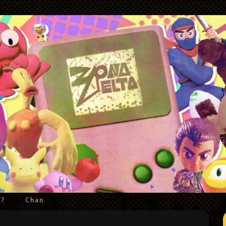
e?
Chan