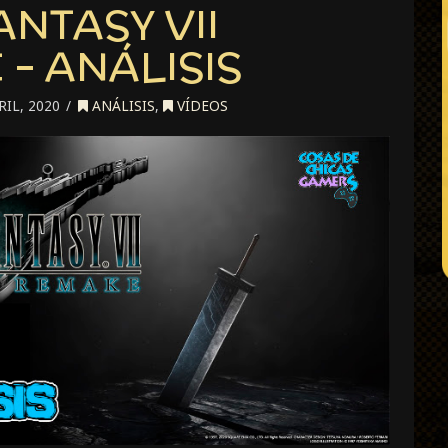
ANTASY VII
– ANÁLISIS
RIL, 2020
ANÁLISIS
,
VÍDEOS