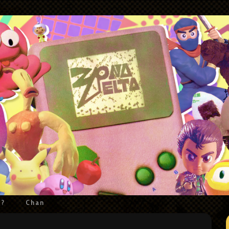
e?
Chan