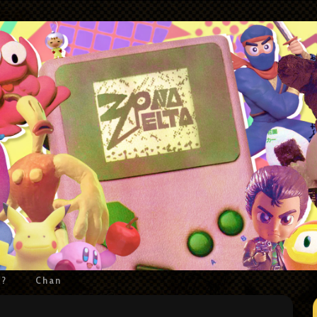
e?
Chan