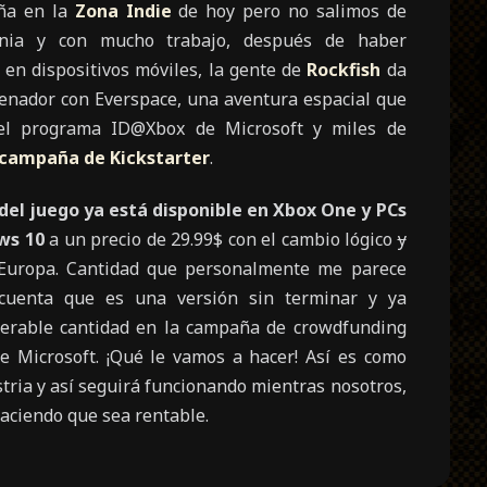
ña en la
Zona Indie
de hoy pero no salimos de
nia y con mucho trabajo, después de haber
 en dispositivos móviles, la gente de
Rockfish
da
rdenador con Everspace, una aventura espacial que
el programa ID@Xbox de Microsoft y miles de
campaña de Kickstarter
.
 del juego ya está disponible en Xbox One y PCs
ws 10
a un precio de 29.99$ con el cambio lógico
y
Europa. Cantidad que personalmente me parece
cuenta que es una versión sin terminar y ya
erable cantidad en la campaña de crowdfunding
e Microsoft. ¡Qué le vamos a hacer! Así es como
tria y así seguirá funcionando mientras nosotros,
haciendo que sea rentable.