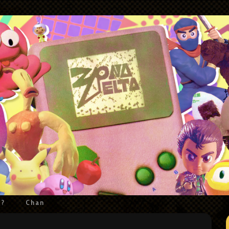
e?
Chan