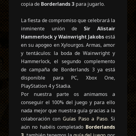
copia de
Borderlands 3
para jugarlo.
La fiesta de compromiso que celebrará la
inminente unión de
Sir Alistair
Hammerlock y Wainwright Jakobs
está
en su apogeo en Xylourgos. Armas, amor
y tentáculos: la boda de Wainwright y
Hammerlock, el segundo complemento
de campaña de Borderlands 3 ya está
disponible para PC, Xbox One,
PlayStation 4 y Stadia.
Por nuestra parte os animamos a
conseguir el 100% del juego y para ello
nada mejor que nuestra guía
gracias a la
colaboración con
Guías Paso a Paso
. Si
aún no habéis completado
Borderlands
3
, también tenemos la
guía del juego
por