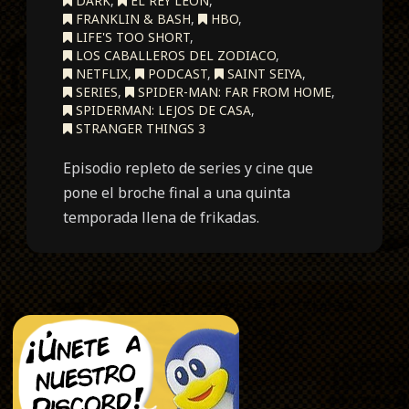
DARK
,
EL REY LEÓN
,
FRANKLIN & BASH
,
HBO
,
LIFE'S TOO SHORT
,
LOS CABALLEROS DEL ZODIACO
,
NETFLIX
,
PODCAST
,
SAINT SEIYA
,
SERIES
,
SPIDER-MAN: FAR FROM HOME
,
SPIDERMAN: LEJOS DE CASA
,
STRANGER THINGS 3
Episodio repleto de series y cine que
pone el broche final a una quinta
temporada llena de frikadas.