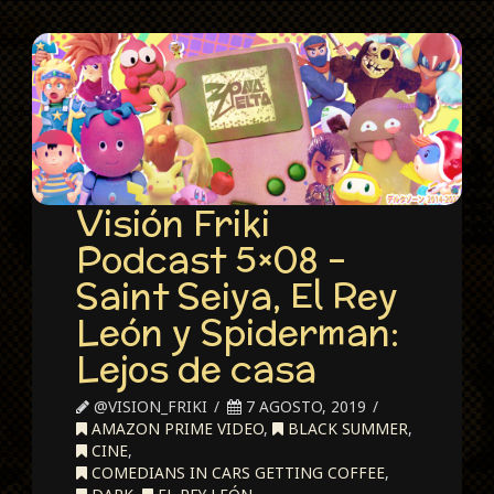
Visión Friki
Podcast 5×08 –
Saint Seiya, El Rey
León y Spiderman:
Lejos de casa
@VISION_FRIKI
7 AGOSTO, 2019
AMAZON PRIME VIDEO
,
BLACK SUMMER
,
CINE
,
COMEDIANS IN CARS GETTING COFFEE
,