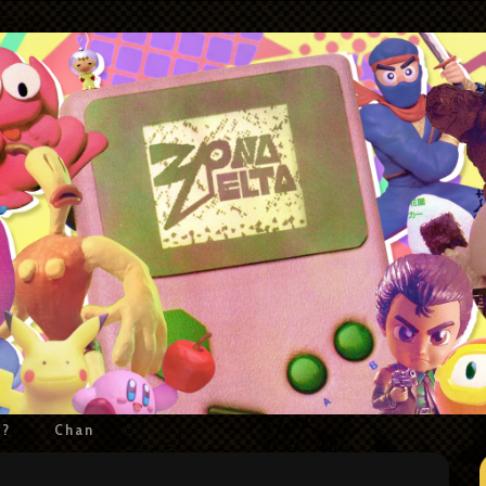
e?
Chan